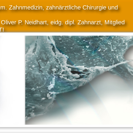
gem. Zahnmedizin, zahnärztliche Chirurgie und
Oliver P. Neidhart, eidg. dipl. Zahnarzt, Mitglied
TI