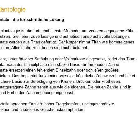
lantologie
ntate - die fortschrittliche Lösung
plantologie ist die fortschrittlichste Methode, um verloren gegangene Zähne
etzen. Sie liefert zuverlässige und ästhetisch anspruchsvolle Lösungen.
tate werden aus Titan gefertigt. Der Körper nimmt Titan wie körpereigenes
e an. Allergische Reaktionen sind nicht bekannt.
nt, unter örtlicher Betäubung oder Vollnarkose eingesetzt, bildet das Titan-
tat nach der Einheilphase eine stabile Basis für Ihre neuen Zähne.
ntate ersetzen einen fehlenden Einzelzahn oder schließen größere
cken. Das Implantat funktioniert wie eine künstliche Zahnwurzel und bietet
sichere Basis zur Befestigung von Kronen, Brücken oder Prothesen.
ntatgetragene Zähne sehen aus wie die eigenen. Die neuen Zähne sind in
und Farbe der Zahnumgebung angepasst.
rteile sprechen für sich: hoher Tragekomfort, uneingeschränkte
nktion und natürliches Geschmacksempfinden.