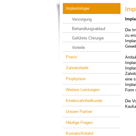
Imp
Implantologie
Impla
Versorgung
Behandlungsablauf
Die Im
zu ers
Geführte Chirurgie
Implan
Geweb
Vorteile
Praxis
Ambula
Implan
Zahnästhetik
Impla
Zahnlü
Prophylaxe
eine 
Impla
Weitere Leistungen
Form 
Kinderzahnheilkunde
Die Vo
Kaufu
Unsere Partner
Häufige Fragen
Kontakt/Anfahrt