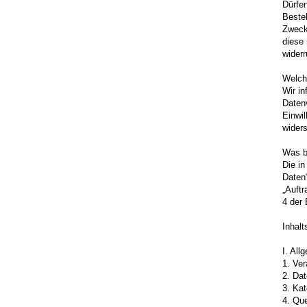
Dürfen
Besteh
Zwecke
diese 
widerr
Welch
Wir i
Datenv
Einwil
wider
Was b
Die i
Daten“
„Auftr
4 der
Inhalt
I. All
1. Ver
2. Da
3. Kat
4. Que