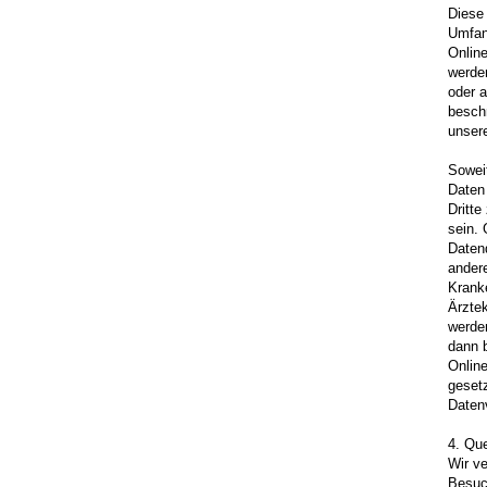
Diese
Umfan
Onlin
werden
oder a
besch
unser
Soweit
Daten 
Dritte
sein. 
Datenq
ander
Krank
Ärztek
werde
dann 
Online
gesetz
Datenv
4. Que
Wir ve
Besuc