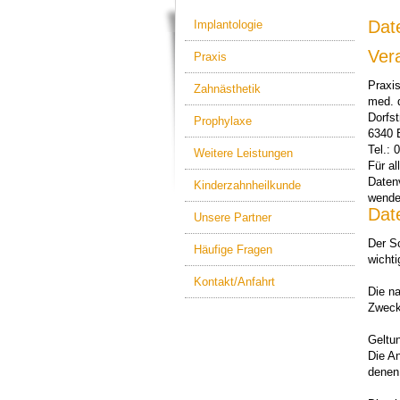
Dat
Implantologie
Ver
Praxis
Praxis
Zahnästhetik
med. d
Dorfs
Prophylaxe
6340 
Tel.: 
Weitere Leistungen
Für a
Datenv
Kinderzahnheilkunde
wende
Dat
Unsere Partner
Der Sc
Häufige Fragen
wichti
Kontakt/Anfahrt
Die n
Zweck
Geltu
Die An
denen 