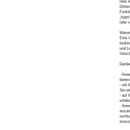
Dies 
Dritte
Funkti
„Apps
oder v
Warum
Eine V
funkti
und Le
Vorsch
Darüb
- Ihne
bieten
- mit
Sie ei
- auf 
erfülle
- Ihne
anzubi
recht
einzu