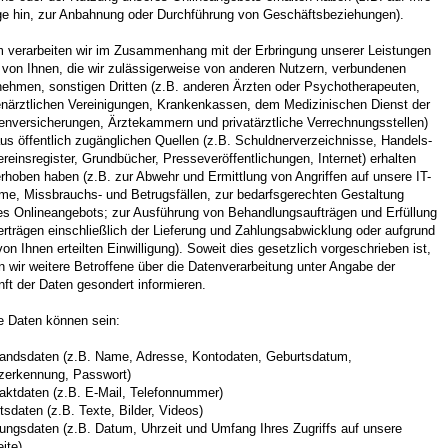
ge hin, zur Anbahnung oder Durchführung von Geschäftsbeziehungen).
 verarbeiten wir im Zusammenhang mit der Erbringung unserer Leistungen
 von Ihnen, die wir zulässigerweise von anderen Nutzern, verbundenen
nehmen, sonstigen Dritten (z.B. anderen Ärzten oder Psychotherapeuten,
närztlichen Vereinigungen, Krankenkassen, dem Medizinischen Dienst der
enversicherungen, Ärztekammern und privatärztliche Verrechnungsstellen)
us öffentlich zugänglichen Quellen (z.B. Schuldnerverzeichnisse, Handels-
reinsregister, Grundbücher, Presseveröffentlichungen, Internet) erhalten
rhoben haben (z.B. zur Abwehr und Ermittlung von Angriffen auf unsere IT-
me, Missbrauchs- und Betrugsfällen, zur bedarfsgerechten Gestaltung
es Onlineangebots; zur Ausführung von Behandlungsaufträgen und Erfüllung
rträgen einschließlich der Lieferung und Zahlungsabwicklung oder aufgrund
von Ihnen erteilten Einwilligung). Soweit dies gesetzlich vorgeschrieben ist,
 wir weitere Betroffene über die Datenverarbeitung unter Angabe der
ft der Daten gesondert informieren.
e Daten können sein:
tandsdaten (z.B. Name, Adresse, Kontodaten, Geburtsdatum,
zerkennung, Passwort)
taktdaten (z.B. E-Mail, Telefonnummer)
ltsdaten (z.B. Texte, Bilder, Videos)
ungsdaten (z.B. Datum, Uhrzeit und Umfang Ihres Zugriffs auf unsere
ite)