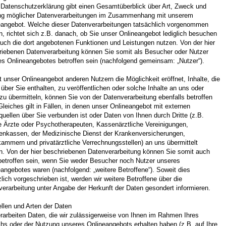
 Datenschutzerklärung gibt einen Gesamtüberblick über Art, Zweck und
g möglicher Datenverarbeitungen im Zusammenhang mit unserem
eangebot. Welche dieser Datenverarbeitungen tatsächlich vorgenommen
, richtet sich z.B. danach, ob Sie unser Onlineangebot lediglich besuchen
uch die dort angebotenen Funktionen und Leistungen nutzen. Von der hier
riebenen Datenverarbeitung können Sie somit als Besucher oder Nutzer
es Onlineangebotes betroffen sein (nachfolgend gemeinsam: „Nutzer“).
 unser Onlineangebot anderen Nutzern die Möglichkeit eröffnet, Inhalte, die
über Sie enthalten, zu veröffentlichen oder solche Inhalte an uns oder
 zu übermitteln, können Sie von der Datenverarbeitung ebenfalls betroffen
Gleiches gilt in Fällen, in denen unser Onlineangebot mit externen
uellen über Sie verbunden ist oder Daten von Ihnen durch Dritte (z.B.
e Ärzte oder Psychotherapeuten, Kassenärztliche Vereinigungen,
enkassen, der Medizinische Dienst der Krankenversicherungen,
ammern und privatärztliche Verrechnungsstellen) an uns übermittelt
n. Von der hier beschriebenen Datenverarbeitung können Sie somit auch
betroffen sein, wenn Sie weder Besucher noch Nutzer unseres
angebotes waren (nachfolgend: „weitere Betroffene“). Soweit dies
lich vorgeschrieben ist, werden wir weitere Betroffene über die
erarbeitung unter Angabe der Herkunft der Daten gesondert informieren.
llen und Arten der Daten
rarbeiten Daten, die wir zulässigerweise von Ihnen im Rahmen Ihres
hs oder der Nutzung unseres Onlineangebots erhalten haben (z.B. auf Ihre