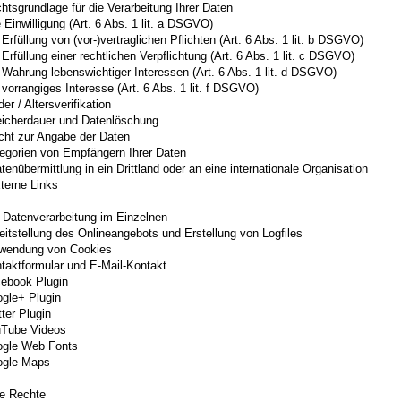
htsgrundlage für die Verarbeitung Ihrer Daten
e Einwilligung (Art. 6 Abs. 1 lit. a DSGVO)
 Erfüllung von (vor-)vertraglichen Pflichten (Art. 6 Abs. 1 lit. b DSGVO)
 Erfüllung einer rechtlichen Verpflichtung (Art. 6 Abs. 1 lit. c DSGVO)
 Wahrung lebenswichtiger Interessen (Art. 6 Abs. 1 lit. d DSGVO)
 vorrangiges Interesse (Art. 6 Abs. 1 lit. f DSGVO)
der / Altersverifikation
eicherdauer und Datenlöschung
icht zur Angabe der Daten
tegorien von Empfängern Ihrer Daten
tenübermittlung in ein Drittland oder an eine internationale Organisation
terne Links
e Datenverarbeitung im Einzelnen
eitstellung des Onlineangebots und Erstellung von Logfiles
rwendung von Cookies
taktformular und E-Mail-Kontakt
cebook Plugin
ogle+ Plugin
tter Plugin
uTube Videos
ogle Web Fonts
ogle Maps
hre Rechte