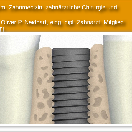
gem. Zahnmedizin, zahnärztliche Chirurgie und
Oliver P. Neidhart, eidg. dipl. Zahnarzt, Mitglied
TI