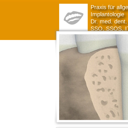
Praxis für all
Implantologie
Dr. med. dent. 
SSO, SSOS, I