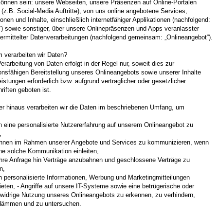
können sein: unsere Webseiten, unsere Präsenzen auf Online-Portalen
r (z.B. Social-Media Auftritte), von uns online angebotene Services,
onen und Inhalte, einschließlich internetfähiger Applikationen (nachfolgend:
“) sowie sonstiger, über unsere Onlinepräsenzen und Apps veranlasster
ermittelter Datenverarbeitungen (nachfolgend gemeinsam: „Onlineangebot“).
 verarbeiten wir Daten?
erarbeitung von Daten erfolgt in der Regel nur, soweit dies zur
onsfähigen Bereitstellung unseres Onlineangebots sowie unserer Inhalte
istungen erforderlich bzw. aufgrund vertraglicher oder gesetzlicher
riften geboten ist.
er hinaus verarbeiten wir die Daten im beschriebenen Umfang, um
n eine personalisierte Nutzererfahrung auf unserem Onlineangebot zu
,
 Ihnen im Rahmen unserer Angebote und Services zu kommunizieren, wenn
ne solche Kommunikation einleiten,
Ihre Anfrage hin Verträge anzubahnen und geschlossene Verträge zu
n,
n personalisierte Informationen, Werbung und Marketingmitteilungen
eten, - Angriffe auf unsere IT-Systeme sowie eine betrügerische oder
swidrige Nutzung unseres Onlineangebots zu erkennen, zu verhindern,
dämmen und zu untersuchen.