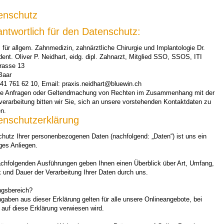
enschutz
antwortlich für den Datenschutz:
 für allgem. Zahnmedizin, zahnärztliche Chirurgie und Implantologie Dr.
ent. Oliver P. Neidhart, eidg. dipl. Zahnarzt, Mitglied SSO, SSOS, ITI
trasse 13
Baar
041 761 62 10, Email: praxis.neidhart@bluewin.ch
lle Anfragen oder Geltendmachung von Rechten im Zusammenhang mit der
erarbeitung bitten wir Sie, sich an unsere vorstehenden Kontaktdaten zu
n.
enschutzerklärung
hutz Ihrer personenbezogenen Daten (nachfolgend: „Daten“) ist uns ein
ges Anliegen.
achfolgenden Ausführungen geben Ihnen einen Überblick über Art, Umfang,
 und Dauer der Verarbeitung Ihrer Daten durch uns.
ngsbereich?
gaben aus dieser Erklärung gelten für alle unsere Onlineangebote, bei
auf diese Erklärung verwiesen wird.