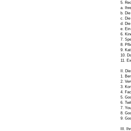
5. Rec
a. Ihr
b. Die
c. Die
d. Die
e. Ein
6. Kin
7. Sp
8. Pfl
9. Ka
10. Da
11. Ex
II. Di
1. Ber
2. Ve
3. Kon
4. Fa
5. Go
6. Twi
7. Yo
8. Go
9. Go
III. I