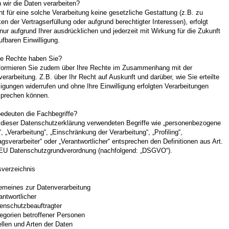
 wir die Daten verarbeiten?
t für eine solche Verarbeitung keine gesetzliche Gestattung (z.B. zu
n der Vertragserfüllung oder aufgrund berechtigter Interessen), erfolgt
nur aufgrund Ihrer ausdrücklichen und jederzeit mit Wirkung für die Zukunft
ufbaren Einwilligung.
e Rechte haben Sie?
nformieren Sie zudem über Ihre Rechte im Zusammenhang mit der
erarbeitung. Z.B. über Ihr Recht auf Auskunft und darüber, wie Sie erteilte
ligungen widerrufen und ohne Ihre Einwilligung erfolgten Verarbeitungen
sprechen können.
edeuten die Fachbegriffe?
n dieser Datenschutzerklärung verwendeten Begriffe wie „personenbezogene
, „Verarbeitung“, „Einschränkung der Verarbeitung“, „Profiling“,
agsverarbeiter“ oder „Verantwortlicher“ entsprechen den Definitionen aus Art.
 EU Datenschutzgrundverordnung (nachfolgend: „DSGVO“).
sverzeichnis
gemeines zur Datenverarbeitung
antwortlicher
tenschutzbeauftragter
egorien betroffener Personen
llen und Arten der Daten