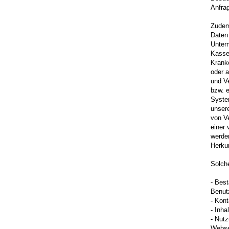
Anfra
Zudem
Daten
Unter
Kasse
Krank
oder a
und Ve
bzw. e
Syste
unser
von Ve
einer 
werden
Herkun
Solch
- Bes
Benut
- Kon
- Inha
- Nutz
Webse